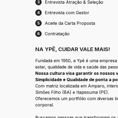
Entrevista Atração & Seleção
3
Etapa 3: Entrevista Atração & Seleção
Entrevista com Gestor
4
Etapa 4: Entrevista com Gestor
Aceite da Carta Proposta
5
Etapa 5: Aceite da Carta Proposta
Contratação
6
Etapa 6: Contratação
NA YPÊ, CUIDAR VALE MAIS!
Fundada em 1950, a Ypê é uma empresa 1
estar, qualidade de vida e saúde das pess
Nossa cultura visa garantir os nossos 
Simplicidade e Qualidade de ponta a po
Com matriz localizada em Amparo, interio
Simões Filho (BA) e Itapissuma (PE).
Oferecemos um portfólio com diversas lin
corporal.
Buscamos pessoas que transformam os a