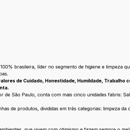
00% brasileira, líder no segmento de higiene e limpeza q
oas.
valores de Cuidado, Honestidade, Humildade, Trabalho c
nta.
r de São Paulo, conta com mais cinco unidades fabris: Sal
has de produtos, divididas em três categorias: limpeza da
mbientes, que vivem com otimismo e fazem sempre o mel