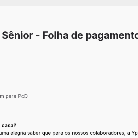
 Sênior - Folha de pagament
 Temporário
ém para PcD
para PcD
a casa?
 uma alegria saber que para os nossos colaboradores, a Y