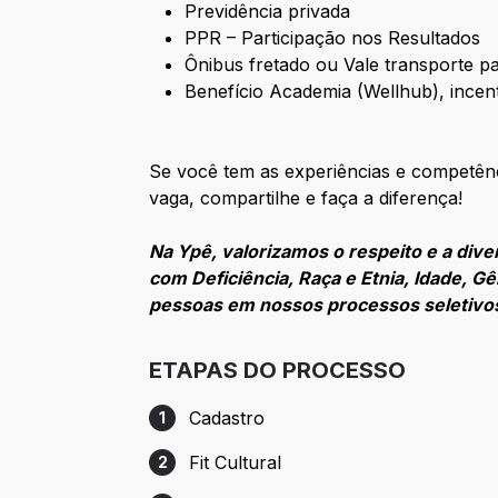
Previdência privada
PPR – Participação nos Resultados
Ônibus fretado ou Vale transporte par
Benefício Academia (Wellhub), incen
Se você tem as experiências e competên
vaga, compartilhe e faça a diferença!
Na Ypê, valorizamos o respeito e a div
com Deficiência, Raça e Etnia, Idade, 
pessoas em nossos processos seletiv
ETAPAS DO PROCESSO
Cadastro
1
Etapa 1: Cadastro
Fit Cultural
2
Etapa 2: Fit Cultural