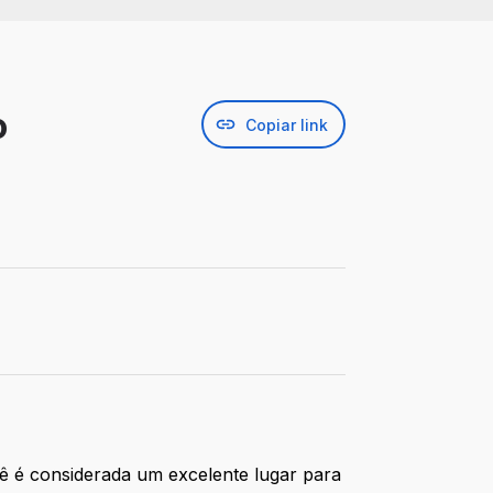
o
Copiar link
pê é considerada um excelente lugar para