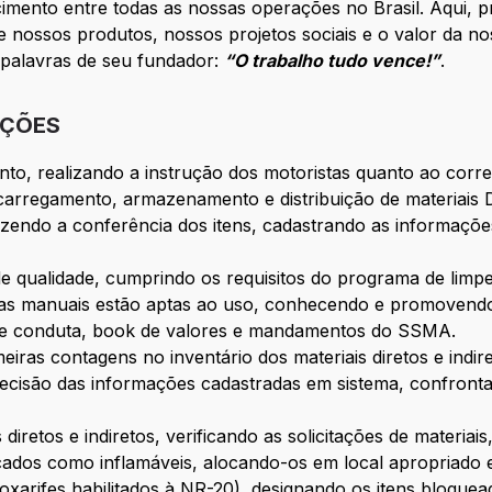
cimento entre todas as nossas operações no Brasil. Aqui,
ossos produtos, nossos projetos sociais e o valor da noss
s palavras de seu fundador:
“O trabalho tudo vence!”
.
IÇÕES
to, realizando a instrução dos motoristas quanto ao corr
arregamento, armazenamento e distribuição de materiais Di
 fazendo a conferência dos itens, cadastrando as informaçõ
 qualidade, cumprindo os requisitos do programa de limp
eiras manuais estão aptas ao uso, conhecendo e promovend
de conduta, book de valores e mandamentos do SSMA.
meiras contagens no inventário dos materiais diretos e indir
 precisão das informações cadastradas em sistema, confron
iretos e indiretos, verificando as solicitações de materiais
ificados como inflamáveis, alocando-os em local apropriad
xarifes habilitados à NR-20), designando os itens bloquea