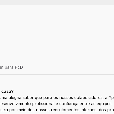
Efetivo
ém para PcD
para PcD
a casa?
 uma alegria saber que para os nossos colaboradores, a Y
desenvolvimento profissional e confiança entre as equipes
a, seja por meio dos nossos recrutamentos internos, dos p