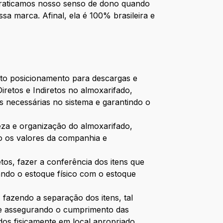
 praticamos nosso senso de dono quando
a marca. Afinal, ela é 100% brasileira e
eto posicionamento para descargas e
retos e Indiretos no almoxarifado,
es necessárias no sistema e garantindo o
eza e organização do almoxarifado,
o os valores da companhia e
etos, fazer a conferência dos itens que
tando o estoque físico com o estoque
, fazendo a separação dos itens, tal
o e assegurando o cumprimento das
dos fisicamente em local apropriado,