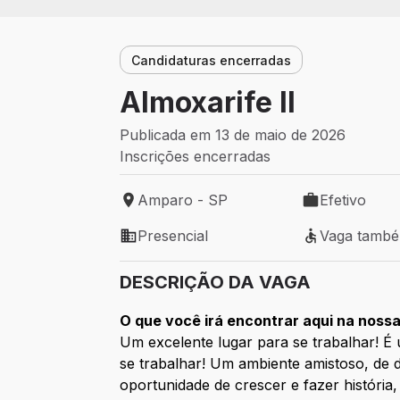
Candidaturas encerradas
Almoxarife II
Publicada em 13 de maio de 2026
Inscrições encerradas
Amparo - SP
Efetivo
Local de trabalho: Amparo - SP
Tipo de vaga: 
Presencial
Vaga tamb
Modelo de trabalho: Presencial
Vaga também 
DESCRIÇÃO DA VAGA
O que você irá encontrar aqui na noss
Um excelente lugar para se trabalhar! É
se trabalhar! Um ambiente amistoso, de 
oportunidade de crescer e fazer históri