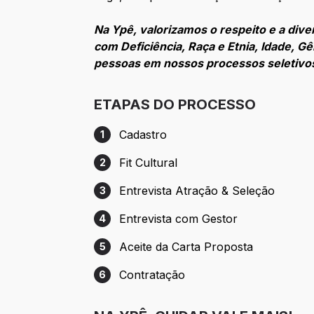
Na Ypê, valorizamos o respeito e a div
com Deficiência, Raça e Etnia, Idade, 
pessoas em nossos processos seletiv
ETAPAS DO PROCESSO
Cadastro
1
Etapa 1: Cadastro
Fit Cultural
2
Etapa 2: Fit Cultural
Entrevista Atração & Seleção
3
Etapa 3: Entrevista Atração & Seleção
Entrevista com Gestor
4
Etapa 4: Entrevista com Gestor
Aceite da Carta Proposta
5
Etapa 5: Aceite da Carta Proposta
Contratação
6
Etapa 6: Contratação