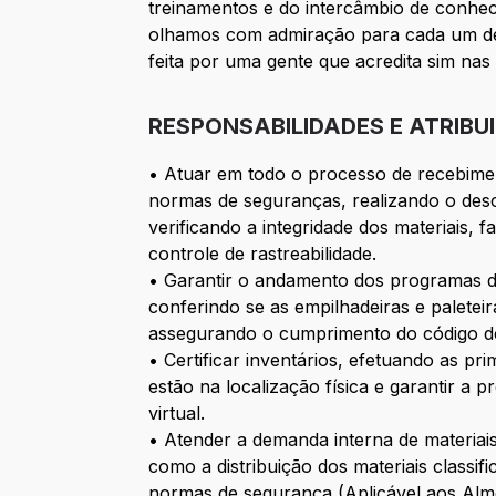
treinamentos e do intercâmbio de conhe
olhamos com admiração para cada um de n
feita por uma gente que acredita sim na
RESPONSABILIDADES E ATRIBU
• Atuar em todo o processo de recebimen
normas de seguranças, realizando o desc
verificando a integridade dos materiais,
controle de rastreabilidade.
• Garantir o andamento dos programas de
conferindo se as empilhadeiras e palet
assegurando o cumprimento do código 
• Certificar inventários, efetuando as pri
estão na localização física e garantir a
virtual.
• Atender a demanda interna de materiais d
como a distribuição dos materiais class
normas de segurança (Aplicável aos Almo