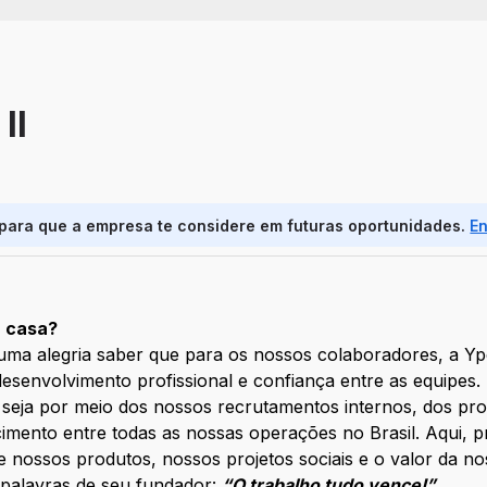
II
 para que a empresa te considere em futuras oportunidades.
E
a casa?
 uma alegria saber que para os nossos colaboradores, a Y
desenvolvimento profissional e confiança entre as equipes
a, seja por meio dos nossos recrutamentos internos, dos p
cimento entre todas as nossas operações no Brasil. Aqui,
ossos produtos, nossos projetos sociais e o valor da noss
s palavras de seu fundador:
“O trabalho tudo vence!”
.